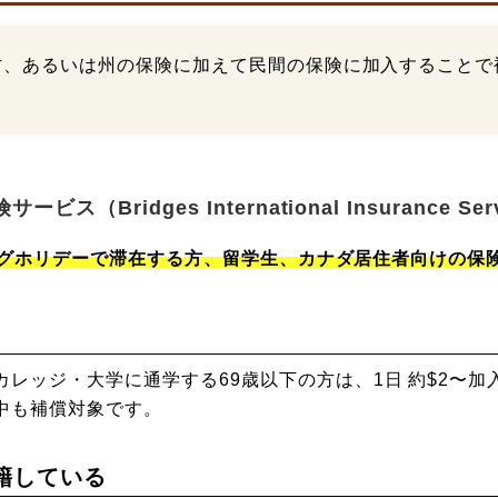
方、あるいは州の保険に加えて民間の保険に加入することで
！
idges International Insurance Servic
グホリデーで滞在する方、留学生、カナダ居住者向けの保
レッジ・大学に通学する69歳以下の方は、1日 約$2〜
中も補償対象です。
在籍している