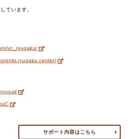
更新しています。
com/vc_ryugaku/
toronto.ryugaku.center/
rryugak
akuC
サポート内容はこちら